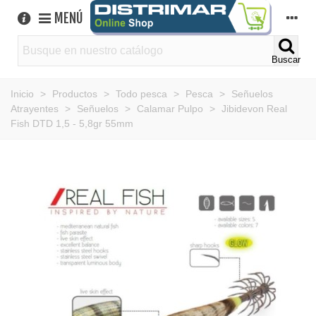
MENÚ
Buscar
Inicio
>
Productos
>
Todo pesca
>
Pesca
>
Señuelos
Atrayentes
>
Señuelos
>
Calamar Pulpo
>
Jibidevon Real
Fish DTD 1,5 - 5,8gr 55mm