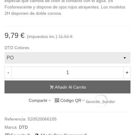
especial que cambia de color al contacto con el agua. Es
Fosforescente y dispone de ojos rojos atrayentes. Los modelos
2H disponen de doble corona.
9,79 €
(impuestos inc.)
11,52 €
DTD Colores
-
+
Añadir Al Carrito
Compartir
Código QR
favorite_border
Referencia:
520520066105
Marca:
DTD