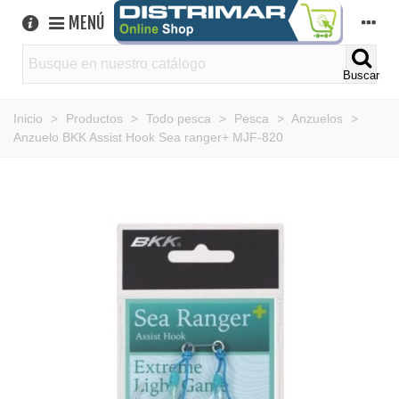
MENÚ
Buscar
Inicio
>
Productos
>
Todo pesca
>
Pesca
>
Anzuelos
>
Anzuelo BKK Assist Hook Sea ranger+ MJF-820