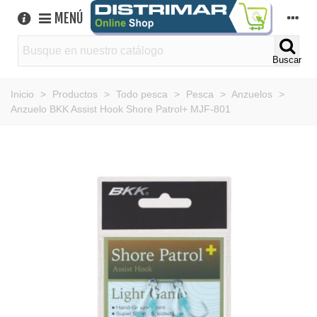
MENÚ
Buscar
Inicio
>
Productos
>
Todo pesca
>
Pesca
>
Anzuelos
>
Anzuelo BKK Assist Hook Shore Patrol+ MJF-801