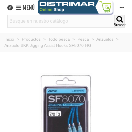
MENÚ
Buscar
Inicio
>
Productos
>
Todo pesca
>
Pesca
>
Anzuelos
>
Anzuelo BKK Jigging Assist Hooks SF8070-HG