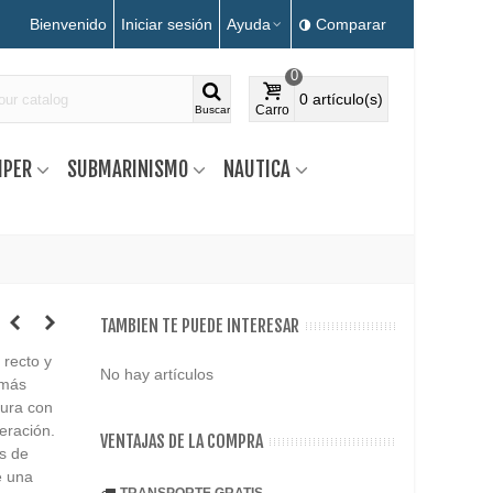
Bienvenido
Iniciar sesión
Ayuda
Comparar
0
0
artículo(s)
Carro
Buscar
MPER
SUBMARINISMO
NAUTICA
TAMBIEN TE PUEDE INTERESAR
 recto y
No hay artículos
 más
tura con
eración.
VENTAJAS DE LA COMPRA
os de
e una