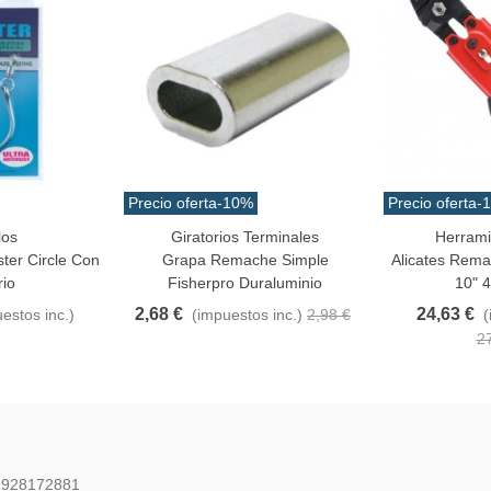
Precio oferta
-10%
Precio oferta
-
los
Giratorios Terminales
Herrami
Favorito
Añadir Al Carr
ter Circle Con
Grapa Remache Simple
Alicates Rema
rio
Fisherpro Duraluminio
10" 
2,68 €
24,63 €
estos inc.)
(impuestos inc.)
2,98 €
(
2
: 928172881