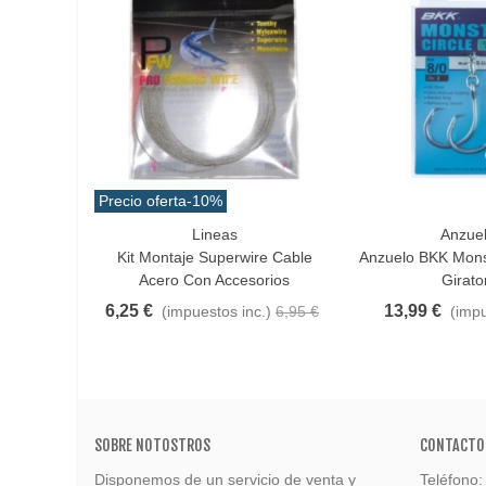
Precio oferta
-10%
Lineas
Anzue
Favorito
Favorito
Kit Montaje Superwire Cable
Anzuelo BKK Mons
Acero Con Accesorios
Girato
6,25 €
13,99 €
(impuestos inc.)
6,95 €
(impu
SOBRE NOTOSTROS
CONTACTO
Disponemos de un servicio de venta y
Teléfono