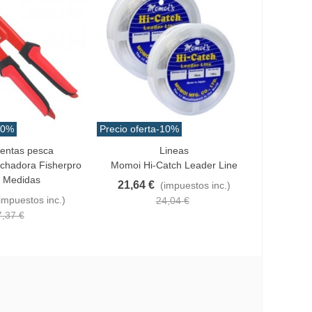
10%
Precio oferta
-10%
Precio ofe
entas pesca
Lineas
Gira
ito
Favorito
Favo
chadora Fisherpro
Momoi Hi-Catch Leader Line
Grapa Re
4 Medidas
Neg
21,64 €
(impuestos inc.)
3,05 €
impuestos inc.)
(
24,04 €
7,37 €