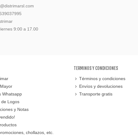
l@distrimarsl.com
 639037995
strimar
iernes 9:00 a 17.00
TERMINOS Y CONDICIONES
imar
Términos y condiciones
 Mayor
Envíos y devoluciones
s Whatsapp
Transporte gratis
 de Logos
cciones y Notas
vendido!
roductos
promociones, chollazos, etc.