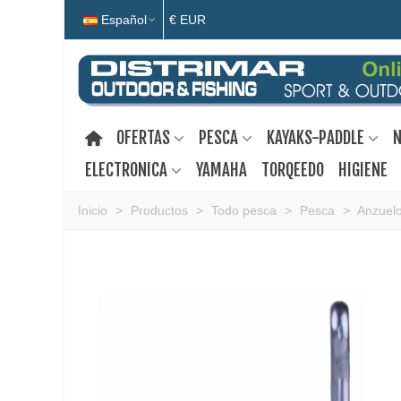
Español
€ EUR
OFERTAS
PESCA
KAYAKS-PADDLE
N
ELECTRONICA
YAMAHA
TORQEEDO
HIGIENE
Inicio
>
Productos
>
Todo pesca
>
Pesca
>
Anzuel