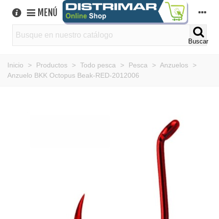
MENÚ
Buscar
Inicio
>
Productos
>
Todo pesca
>
Pesca
>
Anzuelos
>
Anzuelo BKK Octopus Beak-RED-2012006