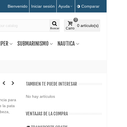
Bienvenido
Iniciar sesión
Ayuda
Comparar
0
0
artículo(s)
Carro
Buscar
MPER
SUBMARINISMO
NAUTICA
TAMBIEN TE PUEDE INTERESAR
No hay artículos
ncia para
e la pata
abeza,
VENTAJAS DE LA COMPRA