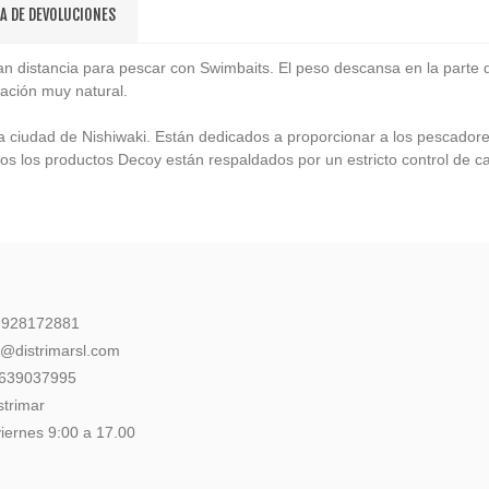
CA DE DEVOLUCIONES
istancia para pescar con Swimbaits. El peso descansa en la parte de
ación muy natural.
iudad de Nishiwaki. Están dedicados a proporcionar a los pescadores 
os los productos Decoy están respaldados por un estricto control de 
: 928172881
l@distrimarsl.com
 639037995
strimar
iernes 9:00 a 17.00