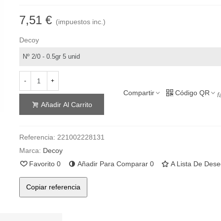
7,51 €
(impuestos inc.)
Decoy
-
+
Compartir
Código QR
f
Añadir Al Carrito
Referencia:
221002228131
Marca:
Decoy
Favorito
0
Añadir Para Comparar
0
A Lista De Des
Copiar referencia