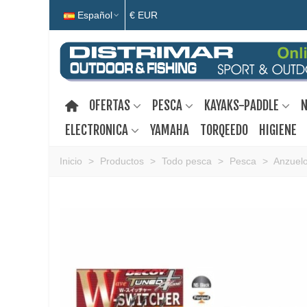
Español
€ EUR
OFERTAS
PESCA
KAYAKS-PADDLE
N
ELECTRONICA
YAMAHA
TORQEEDO
HIGIENE
Inicio
>
Productos
>
Todo pesca
>
Pesca
>
Anzuel