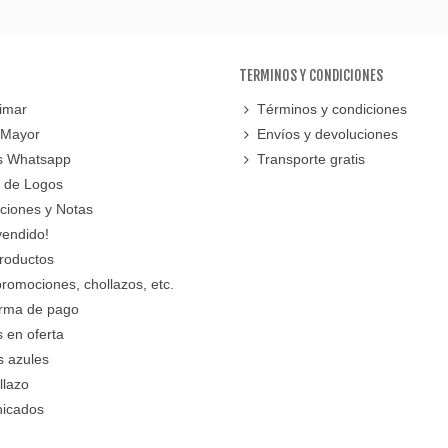
TERMINOS Y CONDICIONES
imar
Términos y condiciones
 Mayor
Envíos y devoluciones
s Whatsapp
Transporte gratis
 de Logos
cciones y Notas
vendido!
roductos
promociones, chollazos, etc.
orma de pago
 en oferta
s azules
llazo
icados