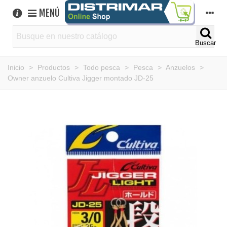
MENÚ
Buscar
Inicio
>
Productos
>
Todo pesca
>
Pesca
>
Anzuelos
>
Owner anzuelo Cultiva Jigger montado JD-25