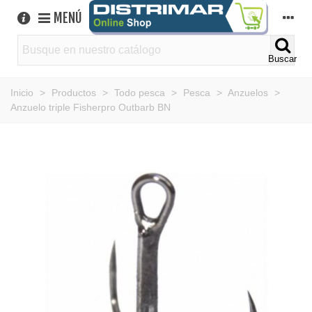
MENÚ
Buscar
Inicio
>
Productos
>
Todo pesca
>
Pesca
>
Anzuelos
>
Anzuelo triple Fisherpro Outbarb BN