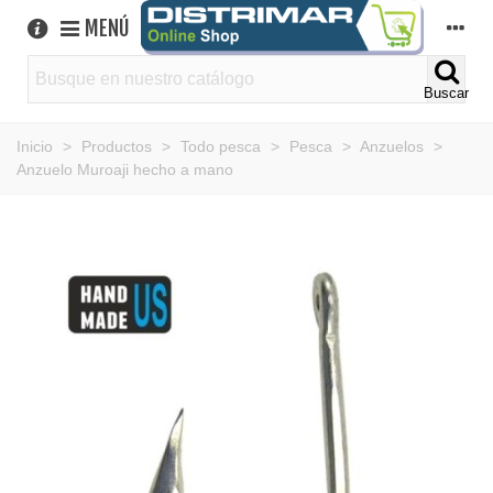
MENÚ
Buscar
Inicio
>
Productos
>
Todo pesca
>
Pesca
>
Anzuelos
>
Anzuelo Muroaji hecho a mano