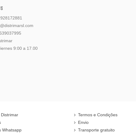
US
: 928172881
l@distrimarsl.com
 639037995
strimar
iernes 9:00 a 17.00
 Distrimar
Termos e Condições
s
Envio
s Whatsapp
Transporte gratuito