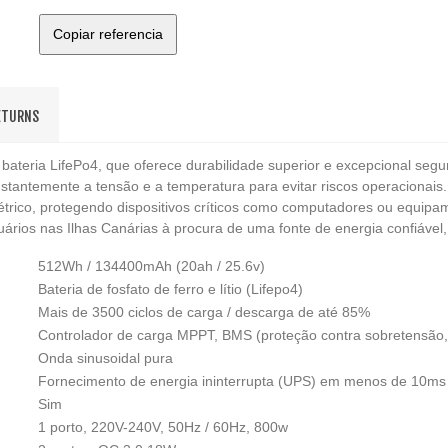
Copiar referencia
ETURNS
bateria LifePo4, que oferece durabilidade superior e excepcional seg
stantemente a tensão e a temperatura para evitar riscos operacionai
étrico, protegendo dispositivos críticos como computadores ou equipa
usuários nas Ilhas Canárias à procura de uma fonte de energia confiáve
512Wh / 134400mAh (20ah / 25.6v)
Bateria de fosfato de ferro e lítio (Lifepo4)
Mais de 3500 ciclos de carga / descarga de até 85%
Controlador de carga MPPT, BMS (proteção contra sobretensão, s
Onda sinusoidal pura
Fornecimento de energia ininterrupta (UPS) em menos de 10ms
Sim
1 porto, 220V-240V, 50Hz / 60Hz, 800w