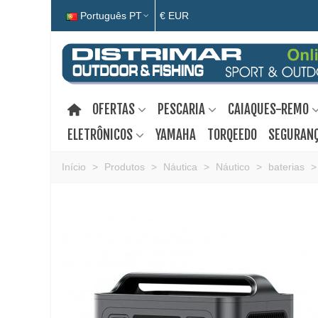
Português PT
€ EUR
OFERTAS
PESCARIA
CAIAQUES-REMO
ELETRÔNICOS
YAMAHA
TORQEEDO
SEGURANÇ
Início
>
Produtos
>
Náutica
>
Náutico
>
baterias
>