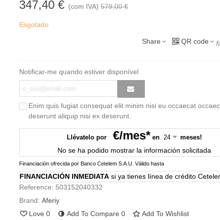
347,40 €
(com IVA)
579,00 €
Esgotado
Share
QR code
f
Notificar-me quando estiver disponível
Enim quis fugiat consequat elit minim nisi eu occaecat occaec
deserunt aliquip nisi ex deserunt.
€/mes*
Llévatelo por
en
meses!
No se ha podido mostrar la información solicitada
Financiación ofrecida por Banco Cetelem S.A.U.
Válido hasta
FINANCIACIÓN INMEDIATA
si ya tienes línea de crédito Cetel
Reference:
503152040332
Brand:
Aferiy
Love
0
Add To Compare
0
Add To Wishlist