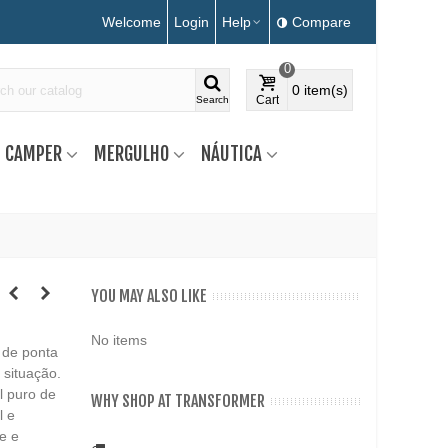
Welcome
Login
Help
Compare
0
0
item(s)
Cart
Search
CAMPER
MERGULHO
NÁUTICA
YOU MAY ALSO LIKE
No items
 de ponta
 situação.
 puro de
WHY SHOP AT TRANSFORMER
l e
e e