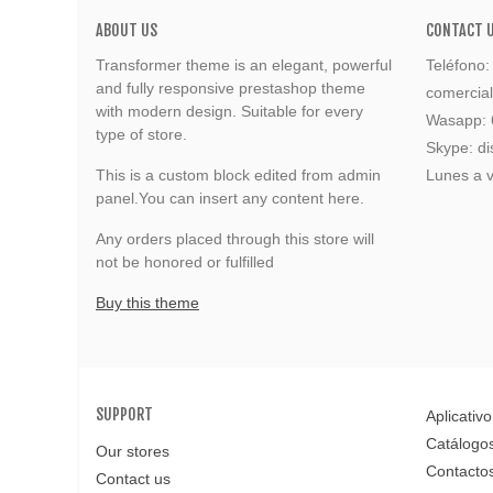
ABOUT US
CONTACT 
Transformer theme is an elegant, powerful
Teléfono
and fully responsive prestashop theme
comercia
with modern design. Suitable for every
Wasapp:
type of store.
Skype: di
This is a custom block edited from admin
Lunes a v
panel.You can insert any content here.
Any orders placed through this store will
not be honored or fulfilled
Buy this theme
SUPPORT
Aplicativo
Catálogo
Our stores
Contacto
Contact us