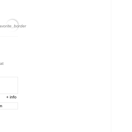
avorite_border
at
+
info
em