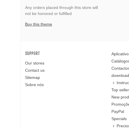
Any orders placed through this store will
not be honored or fulfilled
Buy this theme
SUPPORT
Aplicativo
Catálogo
Our stores
Contacto
Contact us
download 
Sitemap
Instru
Sobre nós
Top selle
New prod
Promoções
PayPal
Specials
Precio