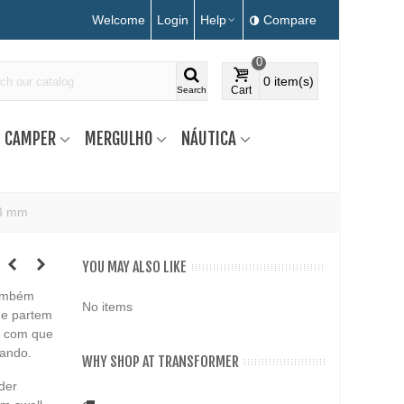
Welcome
Login
Help
Compare
0
0
item(s)
Cart
Search
CAMPER
MERGULHO
NÁUTICA
43 mm
YOU MAY ALSO LIKE
também
No items
ue partem
á com que
hando.
WHY SHOP AT TRANSFORMER
der