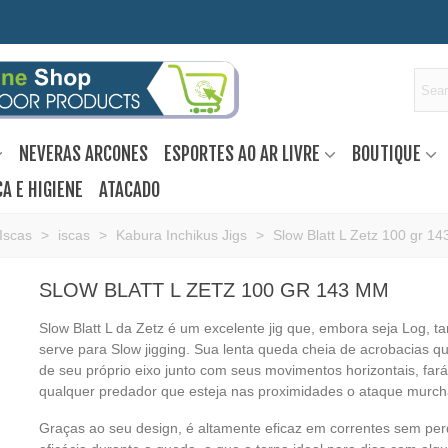
NEVERAS ARCONES
ESPORTES AO AR LIVRE
BOUTIQUE
A E HIGIENE
ATACADO
Iscas
>
iscas
>
Kabura Inchikus Jigs
>
Slow Blatt L Zetz 100 gr 1
SLOW BLATT L ZETZ 100 GR 143 MM
Slow Blatt L da Zetz é um excelente jig que, embora seja Log, 
serve para Slow jigging. Sua lenta queda cheia de acrobacias q
de seu próprio eixo junto com seus movimentos horizontais, far
qualquer predador que esteja nas proximidades o ataque murc
Graças ao seu design, é altamente eficaz em correntes sem per