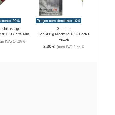
sconto
-20%
Preços com desconto
-10%
Preços co
nchikus Jigs
Ganchos
Kabu
Adicionar Ao Carrinho
Lo
Zetz 100 Gr 85 Mm
Sabiki Big Mackerel Nº 6 Pack 6
Slow Blat
Anzóis
om IVA)
14,25 €
2,20 €
10,85 
(com IVA)
2,44 €