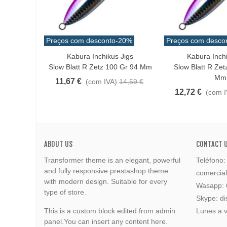
Preços com desconto
-20%
Preços com desco
Kabura Inchikus Jigs
Kabura Inchi
Love
Love
Slow Blatt R Zetz 100 Gr 94 Mm
Slow Blatt R Zet
Mm
11,67 €
(com IVA)
14,59 €
12,72 €
(com I
ABOUT US
CONTACT 
Transformer theme is an elegant, powerful
Teléfono
and fully responsive prestashop theme
comercia
with modern design. Suitable for every
Wasapp:
type of store.
Skype: di
This is a custom block edited from admin
Lunes a v
panel.You can insert any content here.