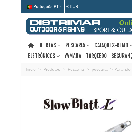
Português PT
€ EUR
OFERTAS
PESCARIA
CAIAQUES-REMO
ELETRÔNICOS
YAMAHA
TORQEEDO
SEGURANÇ
Início
>
Produtos
>
Pescaria
>
pescaria
>
Atraindo 