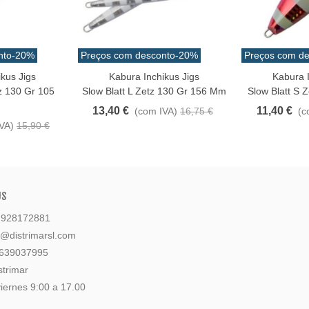
nto
-20%
Preços com desconto
-20%
Preços com de
kus Jigs
Kabura Inchikus Jigs
Kabura I
Love
Love
z 130 Gr 105
Slow Blatt L Zetz 130 Gr 156 Mm
Slow Blatt S 
13,40 €
11,40 €
(com IVA)
16,75 €
(c
VA)
15,90 €
US
: 928172881
l@distrimarsl.com
 639037995
strimar
iernes 9:00 a 17.00