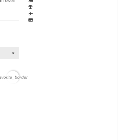
um swell
avorite_border