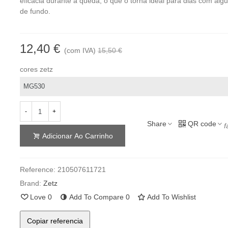
eficácia durante a queda, o que o torna ideal para dias com alg
de fundo.
12,40 €
(com IVA)
15,50 €
cores zetz
-
+
Share
QR code
f
Adicionar Ao Carrinho
Reference:
210507611721
Brand:
Zetz
Love
0
Add To Compare
0
Add To Wishlist
Copiar referencia