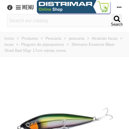
MENU
Search
Início
>
Produtos
>
Pescaria
>
pescaria
>
Atraindo Iscas
>
iscas
>
Plugues de pipoqueiros
>
Shimano Exsence Blast
Shad Bait 55gr 17cm várias cores