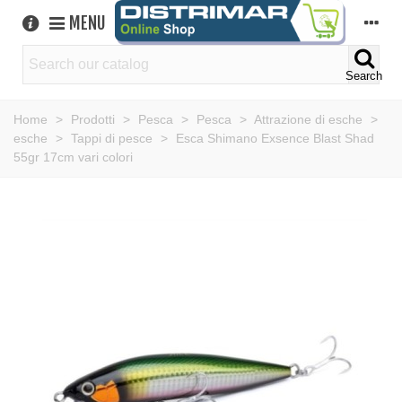
MENU
Search
Home
>
Prodotti
>
Pesca
>
Pesca
>
Attrazione di esche
>
esche
>
Tappi di pesce
>
Esca Shimano Exsence Blast Shad
55gr 17cm vari colori