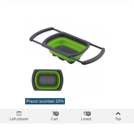
Prezzi scontati
-10%
secchielli
0
0
Drenaggio Pieghevole Con Estensibile
Left column
Cart
Loved
Top
ASA 39x26.5cm
12,51 €
(Tasse incl.)
13,90 €