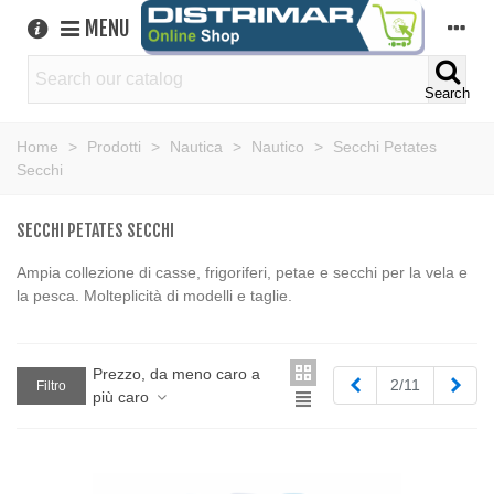
MENU
Search
Home
>
Prodotti
>
Nautica
>
Nautico
>
Secchi Petates
Secchi
SECCHI PETATES SECCHI
Ampia collezione di casse, frigoriferi, petae e secchi per la vela e
la pesca. Molteplicità di modelli e taglie.
Prezzo, da meno caro a
Precedente
Succ
2/11
Filtro
più caro