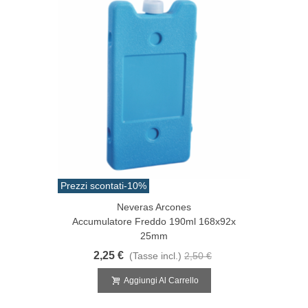
Prezzi scontati
-10%
Neveras Arcones
Accumulatore Freddo 190ml 168x92x
25mm
2,25 €
(Tasse incl.)
2,50 €
Aggiungi Al Carrello