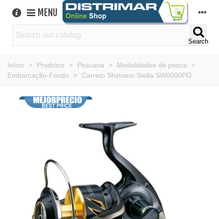
MENU
Search
Início
>
Produtos
>
Pescaria
>
Modalidades de pesca
>
Embarcação-Fondo
>
Carreto Shimano Stella SW6000PG