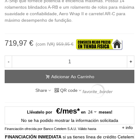
X-Ship que fornece potência e eficiência máximas. Possui 14
rolamentos blindados A-RB e um rolamento de rolos para máxima
suavidade e confiabilidade, Aero Wrap II e carretel AR-C para
máximo desempenho de fundição.
719,97 €
(com IVA)
959,95 €
-
+
Adicionar Ao Carrinho
Share
QR code
favorite_border
€/mes*
Llévatelo por
en
meses!
No se ha podido mostrar la información solicitada
+
info
Financiación ofrecida por Banco Cetelem S.A.U.
Válido hasta
FINANCIACIÓN INMEDIATA
si ya tienes línea de crédito Cetelem