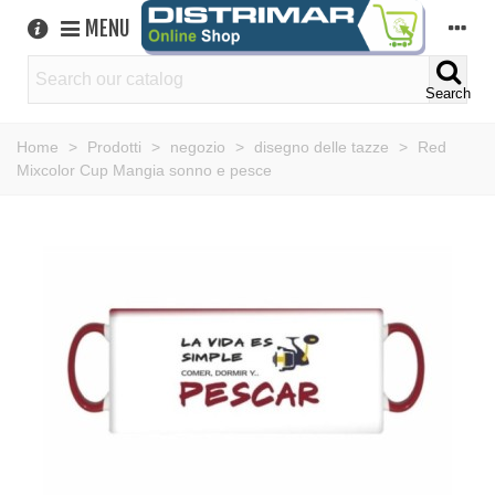
MENU
Search
Home
>
Prodotti
>
negozio
>
disegno delle tazze
>
Red
Mixcolor Cup Mangia sonno e pesce