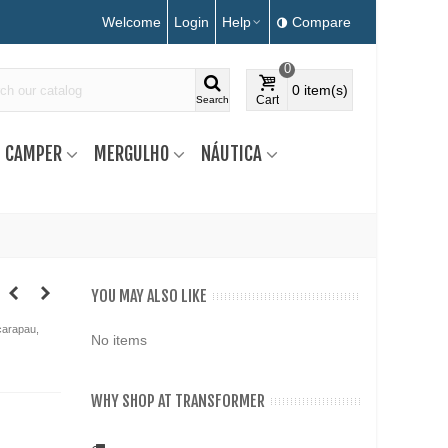
Welcome
Login
Help
Compare
0
0
item(s)
Cart
Search
CAMPER
MERGULHO
NÁUTICA
YOU MAY ALSO LIKE
carapau,
No items
WHY SHOP AT TRANSFORMER