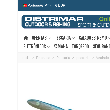
Português PT
€ EUR
OFERTAS
PESCARIA
CAIAQUES-REMO
ELETRÔNICOS
YAMAHA
TORQEEDO
SEGURANÇ
Início
>
Produtos
>
Pescaria
>
pescaria
>
Atraindo 