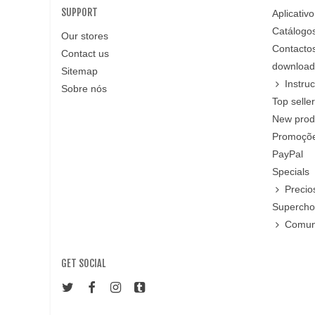
SUPPORT
Aplicativo
Catálogo
Our stores
Contacto
Contact us
download 
Sitemap
Instru
Sobre nós
Top selle
New prod
Promoções
PayPal
Specials
Precio
Superch
Comun
GET SOCIAL