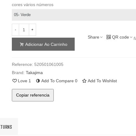
cores vários números
-
+
Share
QR code
f
Adicionar Ao Carrinho
Reference:
520501061005
Brand:
Takajima
Love
1
Add To Compare
0
Add To Wishlist
Copiar referencia
ETURNS