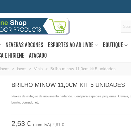
NEVERAS ARCONES
ESPORTES AO AR LIVRE
BOUTIQUE
A E HIGIENE
ATACADO
Iscas
>
iscas
>
Vinis
>
Brilho minow 11,0cm kit 5 unidades
BRILHO MINOW 11,0CM KIT 5 UNIDADES
Peixes de imitação de movimento nadando. Ideal para espécies pequenas. Cavala, 
bonito, dourado, etc.
2,53 €
(com IVA)
2,81 €