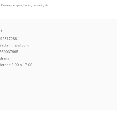
Cavala, carapau, bonito, dourado, etc.
US
: 928172881
l@distrimarsl.com
 639037995
strimar
iernes 9:00 a 17.00