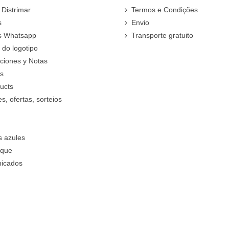
 Distrimar
Termos e Condições
s
Envio
s Whatsapp
Transporte gratuito
do logotipo
cciones y Notas
rs
ucts
, ofertas, sorteios
s azules
oque
icados