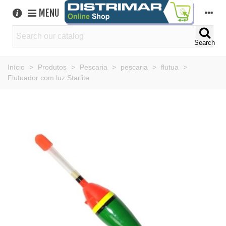
MENU
Search
Início
>
Produtos
>
Pescaria
>
pescaria
>
flutua
>
Flutuador com luz Starlite