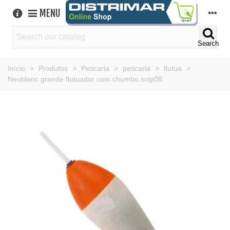
MENU
Search
Início
>
Produtos
>
Pescaria
>
pescaria
>
flutua
>
Neoblanc grande flutuador com chumbo snlp08