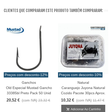
CLIENTES QUE COMPRARAM ESTE PRODUTO TAMBÉM COMPRARAM:
Preços com desconto
-12%
Preços com desconto
-10%
Ganchos
Natural
Old Especial Mustad Gancho
Caranguejo Juyona Natural
33385bl Preto Pack 50 Unid
Cozido Pacote 30pcs Aprox.
20,52 €
10,32 €
(com IVA)
23,32 €
(com IVA)
11,47 €
Adicionar Ao Carrinho