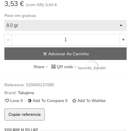
3,53 €
(com IVA)
3,92 €
Peso em gramas
-
+
Adicionar Ao Carrinho
Share
QR code
favorite_border
Reference:
520400137080
Brand:
Takajima
Love
0
Add To Compare
0
Add To Wishlist
Copiar referencia
YOU MAY ALSO LIKE