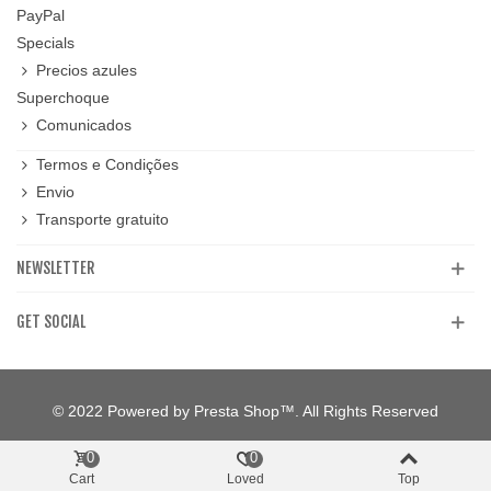
PayPal
Specials
Precios azules
Superchoque
Comunicados
Termos e Condições
Envio
Transporte gratuito
NEWSLETTER
GET SOCIAL
© 2022 Powered by Presta Shop™. All Rights Reserved
0
0
Cart
Loved
Top