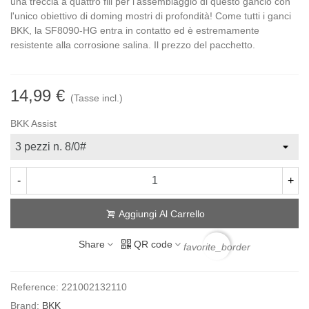
una treccia a quattro fili per l'assemblaggio di questo gancio con
l'unico obiettivo di doming mostri di profondità! Come tutti i ganci
BKK, la SF8090-HG entra in contatto ed è estremamente
resistente alla corrosione salina. Il prezzo del pacchetto.
14,99 €
(Tasse incl.)
BKK Assist
-
+
Aggiungi Al Carrello
Share
QR code
favorite_border
Reference:
221002132110
Brand:
BKK