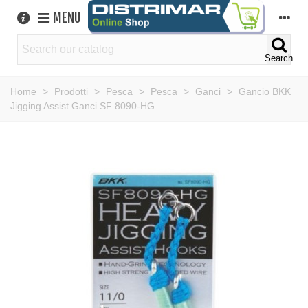
MENU
Search
Home
>
Prodotti
>
Pesca
>
Pesca
>
Ganci
>
Gancio BKK
Jigging Assist Ganci SF 8090-HG